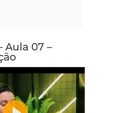
 Aula 07 –
ção