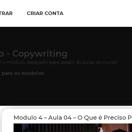
TRAR
CRIAR CONTA
o - Copywriting
 o módulo desejado para assistir às aulas do curso!
r para os modulos
Modulo 4 – Aula 04 – O Que é Preciso 