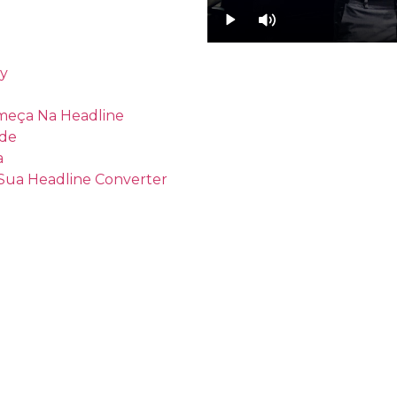
py
meça Na Headline
ade
a
 Sua Headline Converter