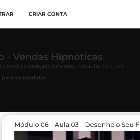
TRAR
CRIAR CONTA
o - Vendas Hipnóticas
 o módulo desejado para assistir às aulas do curso!
r para os modulos
Módulo 06 – Aula 03 – Desenhe o Seu F