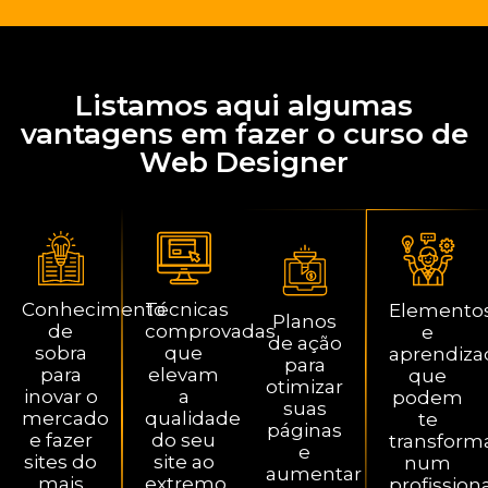
Listamos aqui algumas
vantagens em fazer o curso de
Web Designer
Conhecimento
Técnicas
Elemento
Planos
de
comprovadas
e
de ação
sobra
que
aprendiza
para
para
elevam
que
otimizar
inovar o
a
podem
suas
mercado
qualidade
te
páginas
e fazer
do seu
transform
e
sites do
site ao
num
aumentar
mais
extremo
profission