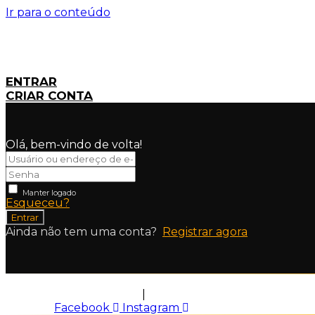
Ir para o conteúdo
ENTRAR
CRIAR CONTA
Olá, bem-vindo de volta!
Manter logado
Esqueceu?
Entrar
Ainda não tem uma conta?
Registrar agora
Política de Privacidade
|
Termos de Uso
Facebook
Instagram