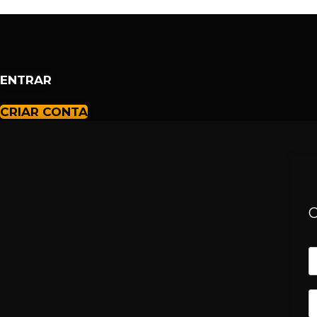
Ir
para
o
conteúdo
ENTRAR
CRIAR CONTA
O