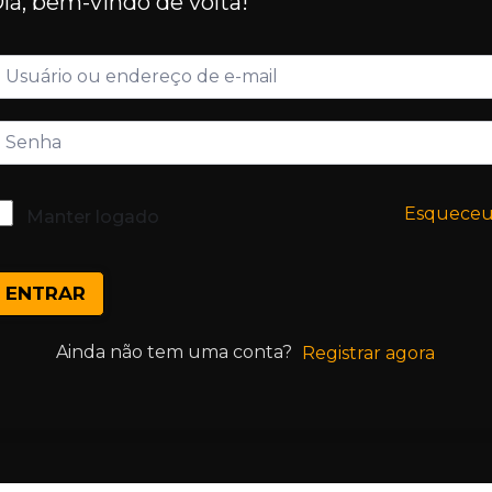
lá, bem-vindo de volta!
Esquece
Manter logado
ENTRAR
Ainda não tem uma conta?
Registrar agora