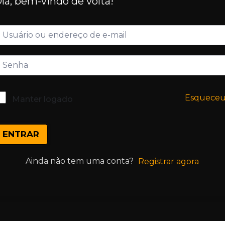
lá, bem-vindo de volta!
Esquece
Manter logado
ENTRAR
Ainda não tem uma conta?
Registrar agora