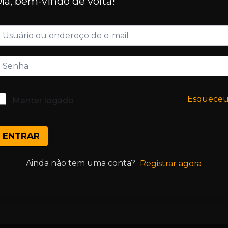
lá, bem-vindo de volta!
Esquece
Manter logado
ENTRAR
Ainda não tem uma conta?
Registrar agora