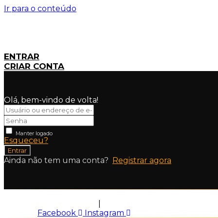
Ir para o conteúdo
ENTRAR
CRIAR CONTA
Olá, bem-vindo de volta!
Manter logado
Esqueceu?
Entrar
Ainda não tem uma conta?
Registrar agora
Política de Privacidade
|
Termos de Uso
Facebook
Instagram