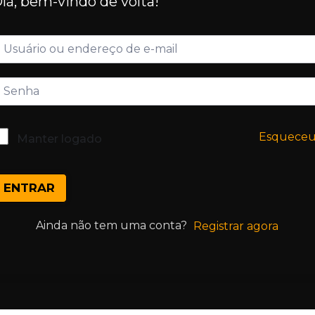
lá, bem-vindo de volta!
Esquece
Manter logado
ENTRAR
Ainda não tem uma conta?
Registrar agora